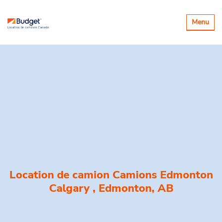
Basculer
Menu
la
navigatio
Location de camion Camions Edmonton
Calgary , Edmonton, AB