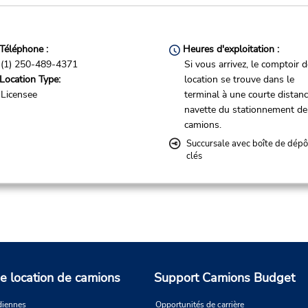
Téléphone :
Heures d'exploitation :
(1) 250-489-4371
Si vous arrivez, le comptoir 
Location Type:
location se trouve dans le
Licensee
terminal à une courte distan
navette du stationnement de
camions.
Succursale avec boîte de dépô
clés
Téléphone :
Heures d'exploitation :
2504894371
Sun - Sat 10:00 AM - 4:00 
Location Type:
and 6:30 PM - 9:30 PM
Licensee
Horaire des Fêtes
e location de camions
Support Camions Budget
Service de prise en charge gr
disponible
diennes
Opportunités de carrière