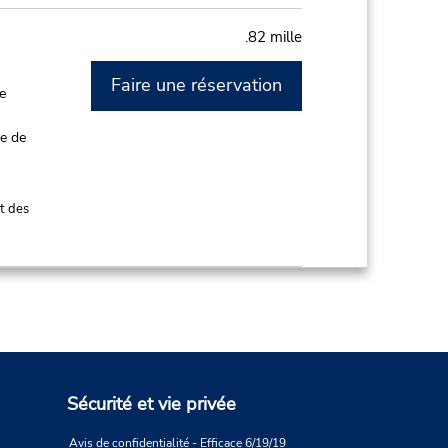
.82 mille
Faire une réservation
de
ce de
t des
9.88 mille
Faire une réservation
PM
Sécurité et vie privée
atuit
Avis de confidentialité - Efficace 6/19/19