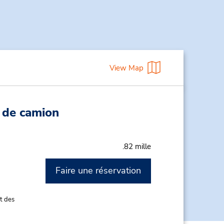
View Map
n de camion
.82 mille
Faire une réservation
M
t des