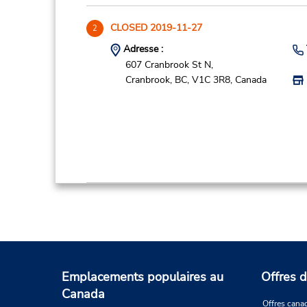
CLOSED 2019-11-27
2
Adresse :
607 Cranbrook St N,
Cranbrook,
BC,
V1C 3R8,
Canada
Cranbrook Airport Trucks
3
Adresse :
1-9370 Airport Access Rd,
Cranbrook,
BC,
V1C 7E4,
Canada
Emplacements populaires au
Offres d
Canada
Offres cana