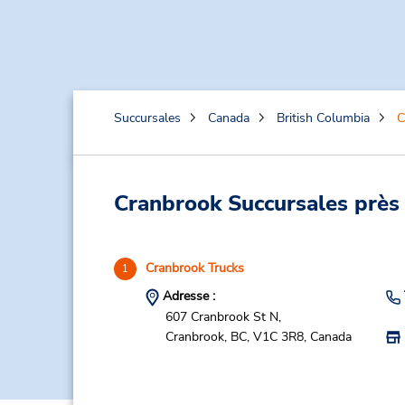
Succursales
Canada
British Columbia
C
Cranbrook Succursales près 
Cranbrook Trucks
1
Adresse :
607 Cranbrook St N,
Cranbrook,
BC,
V1C 3R8,
Canada