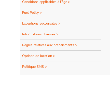
Conditions applicables à l’âge >
Fuel Policy >
Exceptions succursales >
Informations diverses >
Règles relatives aux prépaiements >
Options de location >
Politique SMS >
Remorquage >
Voyage dans d'autres pays >
e-Toll >